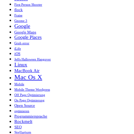
First Person Shooter
flock
Fraise
Gnome 3
Google
Google Maps
Google Places
Grub error
iLife
iOS
Jeffs Halloween Hangover
Linux
MacBook Air
Mac Os X
Mobile
Mobile Theme Wordpress
Off Page Optimierung
On Page Optimierung
Open Source
optimieren
Programmiersprache
Rockmelt
SEO
Stellarium