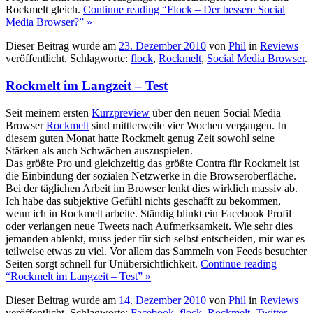
Rockmelt gleich.
Continue reading “Flock – Der bessere Social
Media Browser?” »
Dieser Beitrag wurde am
23. Dezember 2010
von
Phil
in
Reviews
veröffentlicht. Schlagworte:
flock
,
Rockmelt
,
Social Media Browser
.
Rockmelt im Langzeit – Test
Seit meinem ersten
Kurzpreview
über den neuen Social Media
Browser
Rockmelt
sind mittlerweile vier Wochen vergangen. In
diesem guten Monat hatte Rockmelt genug Zeit sowohl seine
Stärken als auch Schwächen auszuspielen.
Das größte Pro und gleichzeitig das größte Contra für Rockmelt ist
die Einbindung der sozialen Netzwerke in die Browseroberfläche.
Bei der täglichen Arbeit im Browser lenkt dies wirklich massiv ab.
Ich habe das subjektive Gefühl nichts geschafft zu bekommen,
wenn ich in Rockmelt arbeite. Ständig blinkt ein Facebook Profil
oder verlangen neue Tweets nach Aufmerksamkeit. Wie sehr dies
jemanden ablenkt, muss jeder für sich selbst entscheiden, mir war es
teilweise etwas zu viel. Vor allem das Sammeln von Feeds besuchter
Seiten sorgt schnell für Unübersichtlichkeit.
Continue reading
“Rockmelt im Langzeit – Test” »
Dieser Beitrag wurde am
14. Dezember 2010
von
Phil
in
Reviews
veröffentlicht. Schlagworte:
Facebook
,
flock
,
Rockmelt
,
Twitter
.