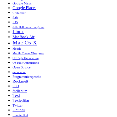
Google Maps
Google Places
Grub error
iLife
iOS
Jeffs Halloween Hangover
Linux
MacBook Air
Mac Os X
Mobile
Mobile Theme Wordpress
Off Page Optimierung
On Page Optimierung
Open Source
optimieren
Programmiersprache
Rockmelt
SEO
Stellarium
Test
Texteditor
Twitter
Ubuntu
Ubuntu 10.4