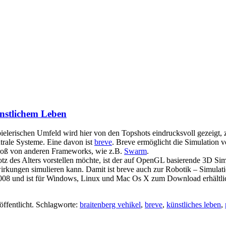
nstlichem Leben
spielerischen Umfeld wird hier von den Topshots eindrucksvoll gezeig
trale Systeme. Eine davon ist
breve
. Breve ermöglicht die Simulation 
groß von anderen Frameworks, wie z.B.
Swarm
.
otz des Alters vorstellen möchte, ist der auf OpenGL basierende 3D Si
irkungen simulieren kann. Damit ist breve auch zur Robotik – Simulat
auf 2008 und ist für Windows, Linux und Mac Os X zum Download erhältl
öffentlicht. Schlagworte:
braitenberg vehikel
,
breve
,
künstliches leben
,