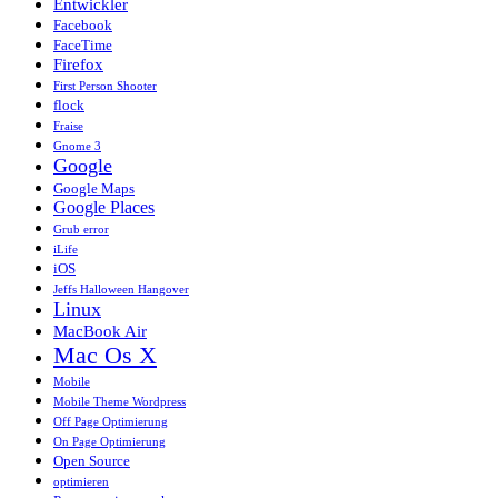
Entwickler
Facebook
FaceTime
Firefox
First Person Shooter
flock
Fraise
Gnome 3
Google
Google Maps
Google Places
Grub error
iLife
iOS
Jeffs Halloween Hangover
Linux
MacBook Air
Mac Os X
Mobile
Mobile Theme Wordpress
Off Page Optimierung
On Page Optimierung
Open Source
optimieren