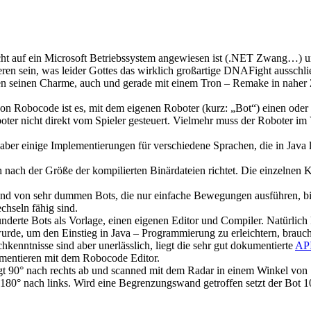
icht auf ein Microsoft Betriebssystem angewiesen ist (.NET Zwang…) 
eren sein, was leider Gottes das wirklich großartige DNAFight ausschli
en seinen Charme, auch und gerade mit einem Tron – Remake in naher Zu
von Robocode ist es, mit dem eigenen Roboter (kurz: „Bot“) einen oder
ter nicht direkt vom Spieler gesteuert. Vielmehr muss der Roboter im
 aber einige Implementierungen für verschiedene Sprachen, die in Java l
ch nach der Größe der kompilierten Binärdateien richtet. Die einzelnen 
nd von sehr dummen Bots, die nur einfache Bewegungen ausführen, bis 
chseln fähig sind.
nderte Bots als Vorlage, einen eigenen Editor und Compiler. Natürlich 
rde, um den Einstieg in Java – Programmierung zu erleichtern, brau
kenntnisse sind aber unerlässlich, liegt die sehr gut dokumentierte
AP
mentieren mit dem Robocode Editor.
iegt 90° nach rechts ab und scanned mit dem Radar in einem Winkel von 
m 180° nach links. Wird eine Begrenzungswand getroffen setzt der Bot 1