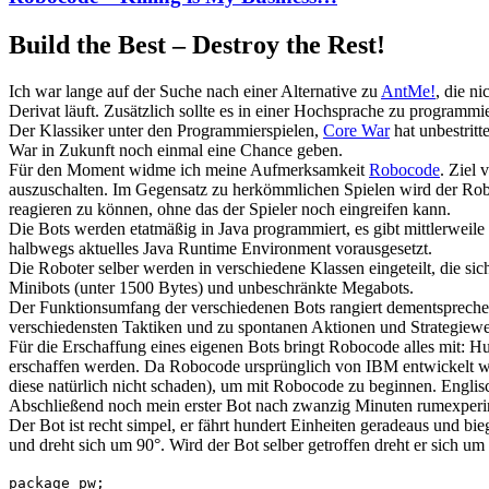
Build the Best – Destroy the Rest!
Ich war lange auf der Suche nach einer Alternative zu
AntMe!
, die n
Derivat läuft. Zusätzlich sollte es in einer Hochsprache zu programmi
Der Klassiker unter den Programmierspielen,
Core War
hat unbestritt
War in Zukunft noch einmal eine Chance geben.
Für den Moment widme ich meine Aufmerksamkeit
Robocode
. Ziel 
auszuschalten. Im Gegensatz zu herkömmlichen Spielen wird der Robo
reagieren zu können, ohne das der Spieler noch eingreifen kann.
Die Bots werden etatmäßig in Java programmiert, es gibt mittlerweile
halbwegs aktuelles Java Runtime Environment vorausgesetzt.
Die Roboter selber werden in verschiedene Klassen eingeteilt, die si
Minibots (unter 1500 Bytes) und unbeschränkte Megabots.
Der Funktionsumfang der verschiedenen Bots rangiert dementspreche
verschiedensten Taktiken und zu spontanen Aktionen und Strategiewe
Für die Erschaffung eines eigenen Bots bringt Robocode alles mit: Hu
erschaffen werden. Da Robocode ursprünglich von IBM entwickelt wu
diese natürlich nicht schaden), um mit Robocode zu beginnen. Englisch
Abschließend noch mein erster Bot nach zwanzig Minuten rumexperi
Der Bot ist recht simpel, er fährt hundert Einheiten geradeaus und b
und dreht sich um 90°. Wird der Bot selber getroffen dreht er sich u
package pw;