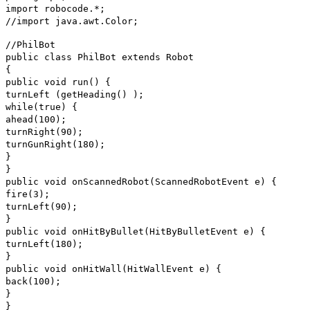
import robocode.*;
//import java.awt.Color;
//PhilBot
public class PhilBot extends Robot
{
public void run() {
turnLeft (getHeading() );
while(true) {
ahead(100);
turnRight(90);
turnGunRight(180);
}
}
public void onScannedRobot(ScannedRobotEvent e) {
fire(3);
turnLeft(90);
}
public void onHitByBullet(HitByBulletEvent e) {
turnLeft(180);
}
public void onHitWall(HitWallEvent e) {
back(100);
}
}