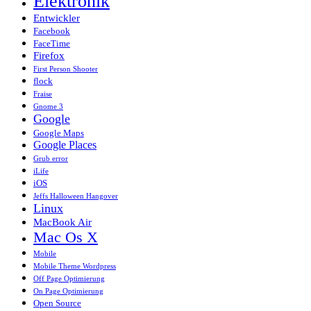
Elektronik
Entwickler
Facebook
FaceTime
Firefox
First Person Shooter
flock
Fraise
Gnome 3
Google
Google Maps
Google Places
Grub error
iLife
iOS
Jeffs Halloween Hangover
Linux
MacBook Air
Mac Os X
Mobile
Mobile Theme Wordpress
Off Page Optimierung
On Page Optimierung
Open Source