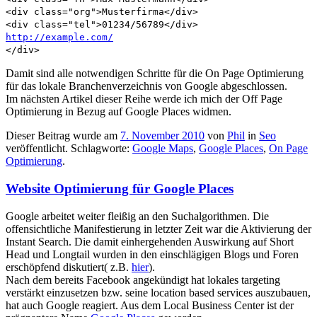
<div class="org">Musterfirma</div>
<div class="tel">01234/56789</div>
http://example.com/
</div>
Damit sind alle notwendigen Schritte für die On Page Optimierung
für das lokale Branchenverzeichnis von Google abgeschlossen.
Im nächsten Artikel dieser Reihe werde ich mich der Off Page
Optimierung in Bezug auf Google Places widmen.
Dieser Beitrag wurde am
7. November 2010
von
Phil
in
Seo
veröffentlicht. Schlagworte:
Google Maps
,
Google Places
,
On Page
Optimierung
.
Website Optimierung für Google Places
Google arbeitet weiter fleißig an den Suchalgorithmen. Die
offensichtliche Manifestierung in letzter Zeit war die Aktivierung der
Instant Search. Die damit einhergehenden Auswirkung auf Short
Head und Longtail wurden in den einschlägigen Blogs und Foren
erschöpfend diskutiert( z.B.
hier
).
Nach dem bereits Facebook angekündigt hat lokales targeting
verstärkt einzusetzen bzw. seine location based services auszubauen,
hat auch Google reagiert. Aus dem Local Business Center ist der