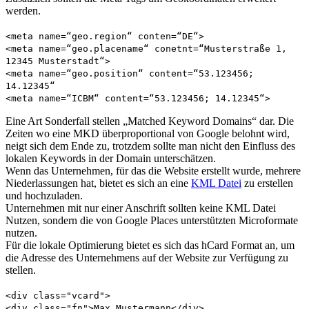
werden.
<meta name=“geo.region“ conten=“DE“>
<meta name=“geo.placename“ conetnt=“Musterstraße 1,
12345 Musterstadt“>
<meta name=“geo.position“ content=“53.123456;
14.12345“
<meta name=“ICBM“ content=“53.123456; 14.12345“>
Eine Art Sonderfall stellen „Matched Keyword Domains“ dar. Die
Zeiten wo eine MKD überproportional von Google belohnt wird,
neigt sich dem Ende zu, trotzdem sollte man nicht den Einfluss des
lokalen Keywords in der Domain unterschätzen.
Wenn das Unternehmen, für das die Website erstellt wurde, mehrere
Niederlassungen hat, bietet es sich an eine
KML Datei
zu erstellen
und hochzuladen.
Unternehmen mit nur einer Anschrift sollten keine KML Datei
Nutzen, sondern die von Google Places unterstützten Microformate
nutzen.
Für die lokale Optimierung bietet es sich das hCard Format an, um
die Adresse des Unternehmens auf der Website zur Verfügung zu
stellen.
<div class="vcard">
<div class="fn">Max Mustermann</div>