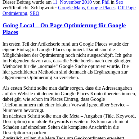
Dieser Beitrag wurde am
11. November 2010
von
Phil
in
Seo
veröffentlicht. Schlagworte:
Google Maps
,
Google Places
,
Off Page
Optimierung
,
SEO
.
Going Local – On Page Optimierung für Google
Places
Im ersten Teil der Artikelserie rund um Google Places wurde der
eigene Eintrag in Google Places optimiert. Damit sind die
Möglichkeiten der Optimierung noch nicht ausgeschöpft. Ich gehe
im Folgenden davon aus, dass die Seite bereits nach den gängigen
Methoden für die „normale“ Google Suche optimiert wurde. Die
hier geschilderten Methoden sind demnach als Ergänzungen zur
allgemeinen Optimierung zu verstehen.
Als ersten Schritt sollte man dafür sorgen, dass die Adressangaben
auf der Website mit denen im Google Places Konto übereinstimmen,
dabei gilt, wie schon im Places Eintrag, dass Google
Telefonnummern mit einer lokalen Vorwahl gegenüber Service –
Nummern bevorzugt.
Im nächsten Schritt sollte man die Meta – Angaben (Title, Keyword,
Description) um lokale Keywords erweitern. Es kann auch nicht
Schaden auf einzelnen Seiten die komplette Anschrift in die
Description zu packen.
Zusätzlich sollten die Meta Tags um Geokoordinaten erweitert