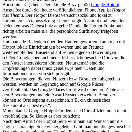
Boost hin, Tags her – Der aktuelle Buzz gehört
Google Hotpot
.
Ausgelöst durch den heute veröffentlichten iPhone App ist
Hotpot
das Thema
. Der Hotpot Dienst versucht sozial und lokal zu
kombinieren. Voraussetzung ist ein Google Account und keinerlei
bedenken was Datenschutz angeht: Damit alle Hotpot Funktionen
richtig arbeiten muss u.a. die persönliche Surfhistory freigeben
werden.
Hat man alle Bedenken über den Haufen geworfen, kann man mit
Hotpot lokale Einrichtungen bewerten und an Freunde
weiterempfehlen. Basierend auf seinen eigenen Bewertungen
schlägt Google aber auch neue, bisher nicht besuchte Orte vor, die
den Nutzer interessieren könnten. Naturgemäß sind die
Empfehlungen dabei umso genauer, je mehr Daten und
Informationen man von sich preisgibt.
Die Bewertungen, die von Nutzern bzw. Besuchern abgegeben
werden, werden im Gegenzug auch auf Google Places
veröffentlicht. Das Google Places Profil wird dabei um Zitate aus
den Bewertungen und ein Award System erweitert. Benutzer
können so Orte separat auszeichnen, z.B. ein chinesisches
Restaurant als „best ever“.
Momentan ist Google Hotpot für deutsche Orte offiziell noch nicht
veröffentlicht. So klappt es aber trotzdem:
Nach dem Aufruf der Hotpot Seite wird man auf Wunsch auf die
englischsprachige Seite weitergeleitet. Gibt man nun die gewünschte
Stadt ein, wird anhand von Google Places Einträgen ein Listing