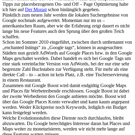
Tipps zur placesbezogenen On- und Off – Page Optimierung habe
ich hier auf
Der Morast
schon hinlänglich gegeben.
Pünktlich zum neuen Jahr werden die lokalen Suchergebnisse von
Google nochmals aufgewertet. Momentan nur im us –
amerikanischen Raum, aber wie die Erfahrung zeigt dauert es nicht
lange bis neue Features auch den Sprung über den großen Teich
schaffen.
Schon im Sommer 2010 eingeführt, zwischen durch umbenannt von
„enchanted listings“ zu „Google tags“, können in ausgesuchten
Städten nun gezielt AdWords auf Google Places bzw. in den Google
Maps geschaltet werden. Dabei handelt es sich bei Google Tags um
eine stark vereinfachte Version von AdWords, bei der nur eine sehr
begrenzte Zahl Buchstaben zur Verfügung steht. Für mehr als eine
direkte Call – to – action ist kein Platz, z.B. eine Tischreservierung
in einem Restaurant.
Zusammen mit Google Boost wird damit endgültig Google Maps
und Places für Werbetreibende erschlossen. Google Boost ist dabei
der zweite Werbedienst den Google anbieten möchte. Boost wird
über das Google Places Konto verwaltet und kann kaum angepasst
werden. Weder Klickpreise noch Keywords, lediglich ein Budget
kann festgelegt werden.
Welche Evolutionsstufen diese Dienste noch durchlaufen, bleibt
abzuwarten. Da Google berechtigtes Interesse daran hat Places und
Maps weiter zu monetarisieren, werden wir nicht mehr lange auf
diese Features warten müssen.