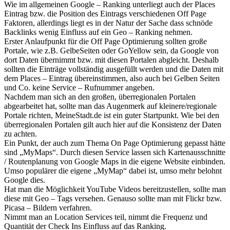
Wie im allgemeinen Google – Ranking unterliegt auch der Places
Eintrag bzw. die Position des Eintrags verschiedenen Off Page
Faktoren, allerdings liegt es in der Natur der Sache dass schnöde
Backlinks wenig Einfluss auf ein Geo – Ranking nehmen.
Erster Anlaufpunkt für die Off Page Optimierung sollten große
Portale, wie z.B. GelbeSeiten oder GoYellow sein, da Google von
dort Daten übernimmt bzw. mit diesen Portalen abgleicht. Deshalb
sollten die Einträge vollständig ausgefüllt werden und die Daten mit
dem Places – Eintrag übereinstimmen, also auch bei Gelben Seiten
und Co. keine Service – Rufnummer angeben.
Nachdem man sich an den großen, überregionalen Portalen
abgearbeitet hat, sollte man das Augenmerk auf kleinere/regionale
Portale richten, MeineStadt.de ist ein guter Startpunkt. Wie bei den
überregionalen Portalen gilt auch hier auf die Konsistenz der Daten
zu achten.
Ein Punkt, der auch zum Thema On Page Optimierung gepasst hätte
sind „MyMaps“. Durch diesen Service lassen sich Kartenausschnitte
/ Routenplanung von Google Maps in die eigene Website einbinden.
Umso populärer die eigene „MyMap“ dabei ist, umso mehr belohnt
Google dies.
Hat man die Möglichkeit YouTube Videos bereitzustellen, sollte man
diese mit Geo – Tags versehen. Genauso sollte man mit Flickr bzw.
Picasa – Bildern verfahren.
Nimmt man an Location Services teil, nimmt die Frequenz und
Quantität der Check Ins Einfluss auf das Ranking.