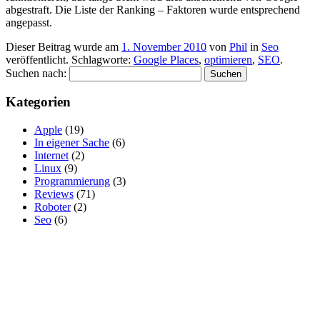
abgestraft. Die Liste der Ranking – Faktoren wurde entsprechend
angepasst.
Dieser Beitrag wurde am
1. November 2010
von
Phil
in
Seo
veröffentlicht. Schlagworte:
Google Places
,
optimieren
,
SEO
.
Suchen nach:
Kategorien
Apple
(19)
In eigener Sache
(6)
Internet
(2)
Linux
(9)
Programmierung
(3)
Reviews
(71)
Roboter
(2)
Seo
(6)