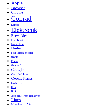
Apple
Browser
Chrome
Conrad
Eclipse
Elektronik
Entwickler
Facebook
FaceTime
Firefox
First Person Shooter
flock
Fraise
Gnome 3
Google
Google Maps
Google Places
Grub error
iLife
iOS
Jeffs Halloween Hangover
Linux
MacBook Air