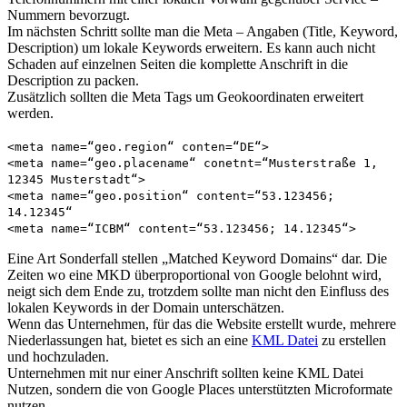
Nummern bevorzugt.
Im nächsten Schritt sollte man die Meta – Angaben (Title, Keyword,
Description) um lokale Keywords erweitern. Es kann auch nicht
Schaden auf einzelnen Seiten die komplette Anschrift in die
Description zu packen.
Zusätzlich sollten die Meta Tags um Geokoordinaten erweitert
werden.
<meta name=“geo.region“ conten=“DE“>
<meta name=“geo.placename“ conetnt=“Musterstraße 1,
12345 Musterstadt“>
<meta name=“geo.position“ content=“53.123456;
14.12345“
<meta name=“ICBM“ content=“53.123456; 14.12345“>
Eine Art Sonderfall stellen „Matched Keyword Domains“ dar. Die
Zeiten wo eine MKD überproportional von Google belohnt wird,
neigt sich dem Ende zu, trotzdem sollte man nicht den Einfluss des
lokalen Keywords in der Domain unterschätzen.
Wenn das Unternehmen, für das die Website erstellt wurde, mehrere
Niederlassungen hat, bietet es sich an eine
KML Datei
zu erstellen
und hochzuladen.
Unternehmen mit nur einer Anschrift sollten keine KML Datei
Nutzen, sondern die von Google Places unterstützten Microformate
nutzen.