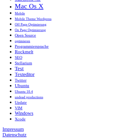
Mac Os X
Mobile
Mobile Theme Wordpress
Off Page Optimierung
On Page Optimierung
Open Source
optimieren
Programmiersprache
Rockmelt
SEO
Stellarium
Test
Texteditor
Twitter
Ubuntu
Ubuntu 10.4
undead productions
Update
VIM
Windows
Xcode
Impressum
Datenschutz