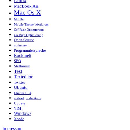
Linux
MacBook Air
Mac Os X
Mobile
Mobile Theme Wordpress
Off Page Optimierung
On Page Optimierung
Open Source
optimieren
Programmiersprache
Rockmelt
SEO
Stellarium
Test
Texteditor
Twitter
Ubuntu
Ubuntu 10.4
undead productions
Update
VIM
Windows
Xcode
Impressum