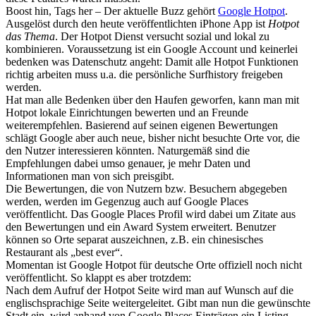
Boost hin, Tags her – Der aktuelle Buzz gehört
Google Hotpot
.
Ausgelöst durch den heute veröffentlichten iPhone App ist
Hotpot
das Thema
. Der Hotpot Dienst versucht sozial und lokal zu
kombinieren. Voraussetzung ist ein Google Account und keinerlei
bedenken was Datenschutz angeht: Damit alle Hotpot Funktionen
richtig arbeiten muss u.a. die persönliche Surfhistory freigeben
werden.
Hat man alle Bedenken über den Haufen geworfen, kann man mit
Hotpot lokale Einrichtungen bewerten und an Freunde
weiterempfehlen. Basierend auf seinen eigenen Bewertungen
schlägt Google aber auch neue, bisher nicht besuchte Orte vor, die
den Nutzer interessieren könnten. Naturgemäß sind die
Empfehlungen dabei umso genauer, je mehr Daten und
Informationen man von sich preisgibt.
Die Bewertungen, die von Nutzern bzw. Besuchern abgegeben
werden, werden im Gegenzug auch auf Google Places
veröffentlicht. Das Google Places Profil wird dabei um Zitate aus
den Bewertungen und ein Award System erweitert. Benutzer
können so Orte separat auszeichnen, z.B. ein chinesisches
Restaurant als „best ever“.
Momentan ist Google Hotpot für deutsche Orte offiziell noch nicht
veröffentlicht. So klappt es aber trotzdem:
Nach dem Aufruf der Hotpot Seite wird man auf Wunsch auf die
englischsprachige Seite weitergeleitet. Gibt man nun die gewünschte
Stadt ein, wird anhand von Google Places Einträgen ein Listing