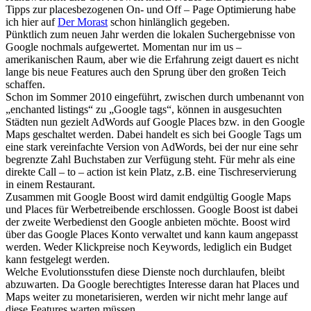
Tipps zur placesbezogenen On- und Off – Page Optimierung habe
ich hier auf
Der Morast
schon hinlänglich gegeben.
Pünktlich zum neuen Jahr werden die lokalen Suchergebnisse von
Google nochmals aufgewertet. Momentan nur im us –
amerikanischen Raum, aber wie die Erfahrung zeigt dauert es nicht
lange bis neue Features auch den Sprung über den großen Teich
schaffen.
Schon im Sommer 2010 eingeführt, zwischen durch umbenannt von
„enchanted listings“ zu „Google tags“, können in ausgesuchten
Städten nun gezielt AdWords auf Google Places bzw. in den Google
Maps geschaltet werden. Dabei handelt es sich bei Google Tags um
eine stark vereinfachte Version von AdWords, bei der nur eine sehr
begrenzte Zahl Buchstaben zur Verfügung steht. Für mehr als eine
direkte Call – to – action ist kein Platz, z.B. eine Tischreservierung
in einem Restaurant.
Zusammen mit Google Boost wird damit endgültig Google Maps
und Places für Werbetreibende erschlossen. Google Boost ist dabei
der zweite Werbedienst den Google anbieten möchte. Boost wird
über das Google Places Konto verwaltet und kann kaum angepasst
werden. Weder Klickpreise noch Keywords, lediglich ein Budget
kann festgelegt werden.
Welche Evolutionsstufen diese Dienste noch durchlaufen, bleibt
abzuwarten. Da Google berechtigtes Interesse daran hat Places und
Maps weiter zu monetarisieren, werden wir nicht mehr lange auf
diese Features warten müssen.