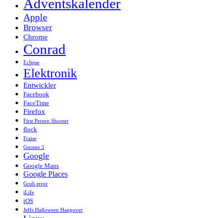
Adventskalender
Apple
Browser
Chrome
Conrad
Eclipse
Elektronik
Entwickler
Facebook
FaceTime
Firefox
First Person Shooter
flock
Fraise
Gnome 3
Google
Google Maps
Google Places
Grub error
iLife
iOS
Jeffs Halloween Hangover