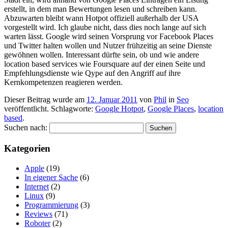
erstellt, in dem man Bewertungen lesen und schreiben kann.
Abzuwarten bleibt wann Hotpot offiziell außerhalb der USA
vorgestellt wird. Ich glaube nicht, dass dies noch lange auf sich
warten lässt. Google wird seinen Vorsprung vor Facebook Places
und Twitter halten wollen und Nutzer frühzeitig an seine Dienste
gewöhnen wollen. Interessant dürfte sein, ob und wie andere
location based services wie Foursquare auf der einen Seite und
Empfehlungsdienste wie Qype auf den Angriff auf ihre
Kernkompetenzen reagieren werden.
Dieser Beitrag wurde am
12. Januar 2011
von
Phil
in
Seo
veröffentlicht. Schlagworte:
Google Hotpot
,
Google Places
,
location
based
.
Suchen nach:
Kategorien
Apple
(19)
In eigener Sache
(6)
Internet
(2)
Linux
(9)
Programmierung
(3)
Reviews
(71)
Roboter
(2)