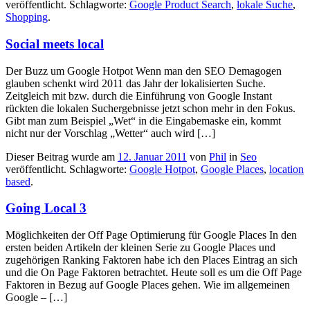
veröffentlicht. Schlagworte:
Google Product Search
,
lokale Suche
,
Shopping
.
Social meets local
Der Buzz um Google Hotpot Wenn man den SEO Demagogen
glauben schenkt wird 2011 das Jahr der lokalisierten Suche.
Zeitgleich mit bzw. durch die Einführung von Google Instant
rückten die lokalen Suchergebnisse jetzt schon mehr in den Fokus.
Gibt man zum Beispiel „Wet“ in die Eingabemaske ein, kommt
nicht nur der Vorschlag „Wetter“ auch wird […]
Dieser Beitrag wurde am
12. Januar 2011
von
Phil
in
Seo
veröffentlicht. Schlagworte:
Google Hotpot
,
Google Places
,
location
based
.
Going Local 3
Möglichkeiten der Off Page Optimierung für Google Places In den
ersten beiden Artikeln der kleinen Serie zu Google Places und
zugehörigen Ranking Faktoren habe ich den Places Eintrag an sich
und die On Page Faktoren betrachtet. Heute soll es um die Off Page
Faktoren in Bezug auf Google Places gehen. Wie im allgemeinen
Google – […]