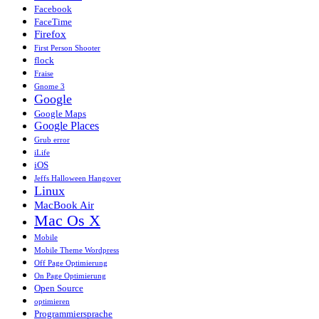
Facebook
FaceTime
Firefox
First Person Shooter
flock
Fraise
Gnome 3
Google
Google Maps
Google Places
Grub error
iLife
iOS
Jeffs Halloween Hangover
Linux
MacBook Air
Mac Os X
Mobile
Mobile Theme Wordpress
Off Page Optimierung
On Page Optimierung
Open Source
optimieren
Programmiersprache