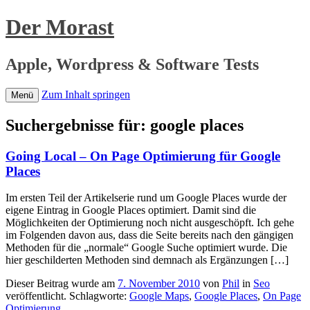
Der Morast
Apple, Wordpress & Software Tests
Zum Inhalt springen
Menü
Suchergebnisse für:
google places
Going Local – On Page Optimierung für Google
Places
Im ersten Teil der Artikelserie rund um Google Places wurde der
eigene Eintrag in Google Places optimiert. Damit sind die
Möglichkeiten der Optimierung noch nicht ausgeschöpft. Ich gehe
im Folgenden davon aus, dass die Seite bereits nach den gängigen
Methoden für die „normale“ Google Suche optimiert wurde. Die
hier geschilderten Methoden sind demnach als Ergänzungen […]
Dieser Beitrag wurde am
7. November 2010
von
Phil
in
Seo
veröffentlicht. Schlagworte:
Google Maps
,
Google Places
,
On Page
Optimierung
.