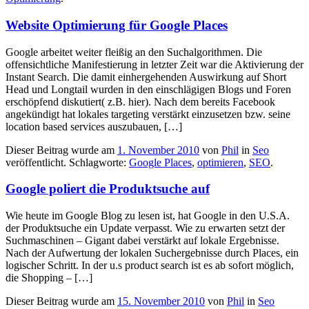
Website Optimierung für Google Places
Google arbeitet weiter fleißig an den Suchalgorithmen. Die
offensichtliche Manifestierung in letzter Zeit war die Aktivierung der
Instant Search. Die damit einhergehenden Auswirkung auf Short
Head und Longtail wurden in den einschlägigen Blogs und Foren
erschöpfend diskutiert( z.B. hier). Nach dem bereits Facebook
angekündigt hat lokales targeting verstärkt einzusetzen bzw. seine
location based services auszubauen, […]
Dieser Beitrag wurde am
1. November 2010
von
Phil
in
Seo
veröffentlicht. Schlagworte:
Google Places
,
optimieren
,
SEO
.
Google poliert die Produktsuche auf
Wie heute im Google Blog zu lesen ist, hat Google in den U.S.A.
der Produktsuche ein Update verpasst. Wie zu erwarten setzt der
Suchmaschinen – Gigant dabei verstärkt auf lokale Ergebnisse.
Nach der Aufwertung der lokalen Suchergebnisse durch Places, ein
logischer Schritt. In der u.s product search ist es ab sofort möglich,
die Shopping – […]
Dieser Beitrag wurde am
15. November 2010
von
Phil
in
Seo